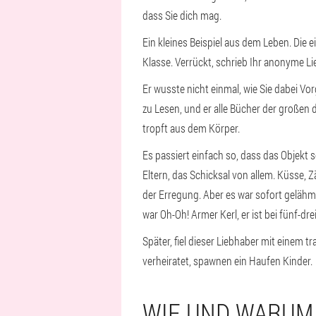
dass Sie dich mag.
Ein kleines Beispiel aus dem Leben. Die e
Klasse. Verrückt, schrieb Ihr anonyme L
Er wusste nicht einmal, wie Sie dabei Vor
zu Lesen, und er alle Bücher der großen d
tropft aus dem Körper.
Es passiert einfach so, dass das Objekt s
Eltern, das Schicksal von allem. Küsse, 
der Erregung. Aber es war sofort gelähmt
war Oh-Oh! Armer Kerl, er ist bei fünf-dre
Später, fiel dieser Liebhaber mit einem trau
verheiratet, spawnen ein Haufen Kinder.
WIE UND WARUM 