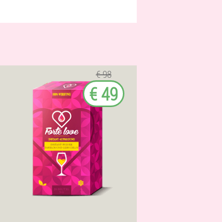
€ 98
€ 49