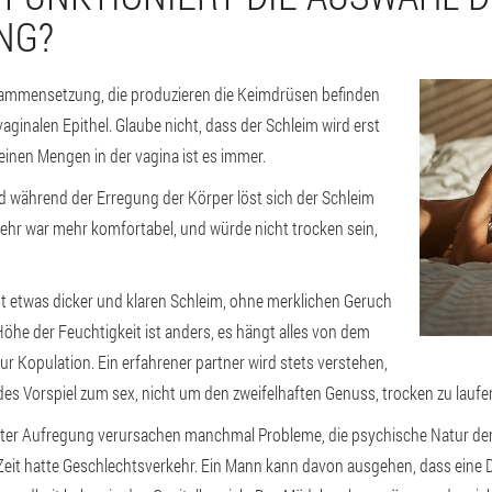
NG?
usammensetzung, die produzieren die Keimdrüsen befinden
aginalen Epithel. Glaube nicht, dass der Schleim wird erst
einen Mengen in der vagina ist es immer.
 während der Erregung der Körper löst sich der Schleim
hr war mehr komfortabel, und würde nicht trocken sein,
t etwas dicker und klaren Schleim, ohne merklichen Geruch
öhe der Feuchtigkeit ist anders, es hängt alles von dem
ur Kopulation. Ein erfahrener partner wird stets verstehen,
edes Vorspiel zum sex, nicht um den zweifelhaften Genuss, trocken zu laufe
nter Aufregung verursachen manchmal Probleme, die psychische Natur der
 Zeit hatte Geschlechtsverkehr. Ein Mann kann davon ausgehen, dass eine D