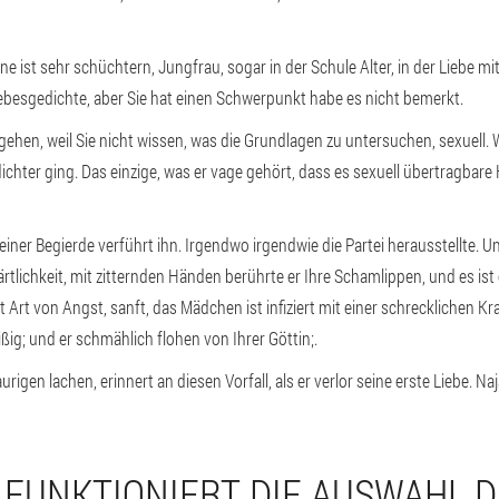
ine ist sehr schüchtern, Jungfrau, sogar in der Schule Alter, in der Liebe m
iebesgedichte, aber Sie hat einen Schwerpunkt habe es nicht bemerkt.
gehen, weil Sie nicht wissen, was die Grundlagen zu untersuchen, sexuell. Wü
ichter ging. Das einzige, was er vage gehört, dass es sexuell übertragbare
einer Begierde verführt ihn. Irgendwo irgendwie die Partei herausstellte. Un
Zärtlichkeit, mit zitternden Händen berührte er Ihre Schamlippen, und es i
 Art von Angst, sanft, das Mädchen ist infiziert mit einer schrecklichen Kr
ißig; und er schmählich flohen von Ihrer Göttin;.
rigen lachen, erinnert an diesen Vorfall, als er verlor seine erste Liebe. Naja,
FUNKTIONIERT DIE AUSWAHL D