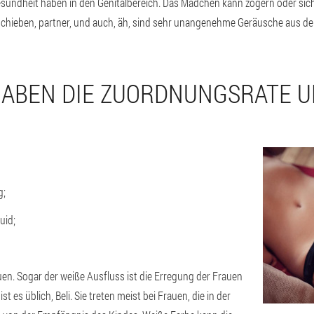
esundheit haben in den Genitalbereich. Das Mädchen kann zögern oder sic
u schieben, partner, und auch, äh, sind sehr unangenehme Geräusche aus de
ABEN DIE ZUORDNUNGSRATE U
g;
uid;
heuen. Sogar der weiße Ausfluss ist die Erregung der Frauen
ist es üblich, Beli. Sie treten meist bei Frauen, die in der