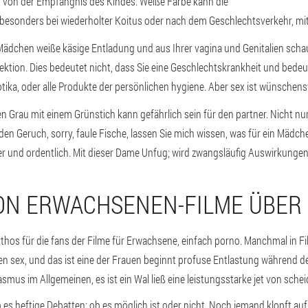
eit von der Empfängnis des Kindes. Weiße Farbe kann die
besonders bei wiederholter Koitus oder nach dem Geschlechtsverkehr, m
ädchen weiße käsige Entladung und aus Ihrer vagina und Genitalien schaue
fektion. Dies bedeutet nicht, dass Sie eine Geschlechtskrankheit und bedeut
otika, oder alle Produkte der persönlichen hygiene. Aber sex ist wünsche
en Grau mit einem Grünstich kann gefährlich sein für den partner. Nicht nur
n Geruch, sorry, faule Fische, lassen Sie mich wissen, was für ein Mädch
r und ordentlich. Mit dieser Dame Unfug; wird zwangsläufig Auswirkungen
ON ERWACHSENEN-FILME ÜBER
hos für die fans der Filme für Erwachsene, einfach porno. Manchmal in Fil
en sex, und das ist eine der Frauen beginnt profuse Entlastung während de
us im Allgemeinen, es ist ein Wal ließ eine leistungsstarke jet von schei
es heftige Debatten: ob es möglich ist oder nicht. Noch jemand klopft auf