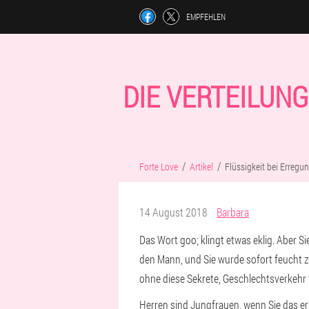
EMPFEHLEN
DIE VERTEILUNG
Forte Love
Artikel
Flüssigkeit bei Erregu
14 August 2018
Barbara
Das Wort goo; klingt etwas eklig. Aber S
den Mann, und Sie wurde sofort feucht zw
ohne diese Sekrete, Geschlechtsverkehr w
Herren sind Jungfrauen, wenn Sie das ers