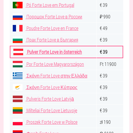
Pó Forte Love em Portugal
€ 39
Порошок Forte Love в России
₽ 990
Poudre Forte Love en France
€ 49
Прах Forte Love в България
€ 39
Pulver Forte Love in österreich
€ 39
Por Forte Love Magyarországon
Ft 11900
Σκόνη Forte Love στην Ελλάδα
€ 39
Σκόνη Forte Love Κύπρος
€ 39
Pulveris Forte Love Latvijā
€ 39
Milteliai Forte Love Lietuvoje
€ 39
Proszek Forte Love w Polsce
zł 190