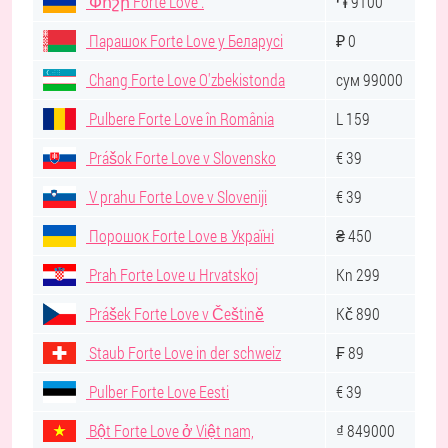
Փոշի Forte Love .
֏ 9100
Парашок Forte Love у Беларусі
₽ 0
Chang Forte Love O'zbekistonda
сум 99000
Pulbere Forte Love în România
L 159
Prášok Forte Love v Slovensko
€ 39
V prahu Forte Love v Sloveniji
€ 39
Порошок Forte Love в Україні
₴ 450
Prah Forte Love u Hrvatskoj
Kn 299
Prášek Forte Love v Češtině
Kč 890
Staub Forte Love in der schweiz
₣ 89
Pulber Forte Love Eesti
€ 39
Bột Forte Love ở Việt nam,
₫ 849000