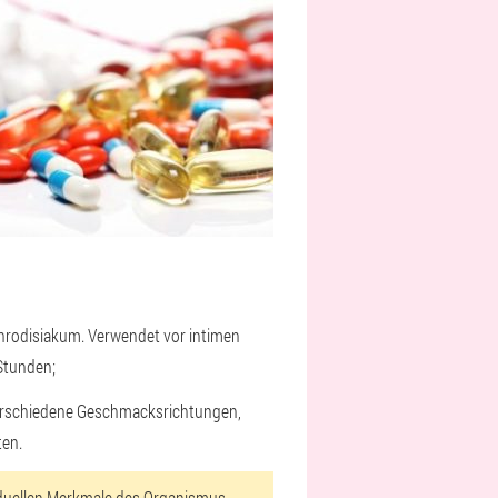
Aphrodisiakum. Verwendet vor intimen
 Stunden;
 verschiedene Geschmacksrichtungen,
ten.
ividuellen Merkmale des Organismus.