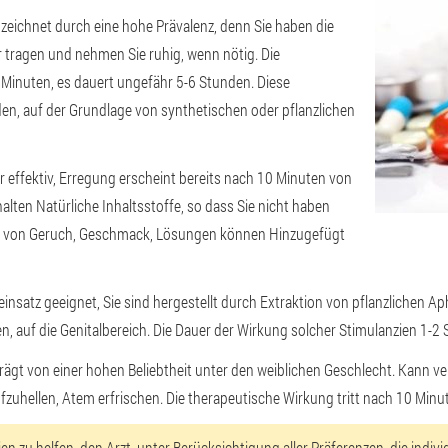
zeichnet durch eine hohe Prävalenz, denn Sie haben die
tragen und nehmen Sie ruhig, wenn nötig. Die
 Minuten, es dauert ungefähr 5-6 Stunden. Diese
en, auf der Grundlage von synthetischen oder pflanzlichen
r effektiv, Erregung erscheint bereits nach 10 Minuten von
lten Natürliche Inhaltsstoffe, so dass Sie nicht haben
en von Geruch, Geschmack, Lösungen können Hinzugefügt
einsatz geeignet, Sie sind hergestellt durch Extraktion von pflanzlichen 
n, auf die Genitalbereich. Die Dauer der Wirkung solcher Stimulanzien 1-2
prägt von einer hohen Beliebtheit unter den weiblichen Geschlecht. Kann
fzuhellen, Atem erfrischen. Die therapeutische Wirkung tritt nach 10 Minu
ien zu helfen, den Arzt, unter Berücksichtigung aller Präferenzen, die ind